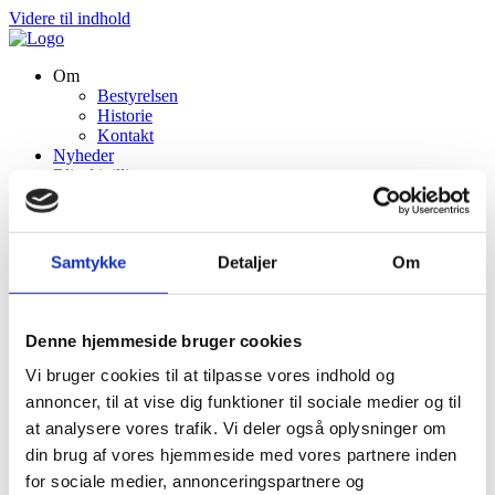
Videre til indhold
Om
Bestyrelsen
Historie
Kontakt
Nyheder
Bliv frivillig
Bliv medlem
Årets Plakat
Sponsorer
Sponsorer
Samtykke
Detaljer
Om
Bliv sponsor
Medie
2026
Galleri (før 2026)
Denne hjemmeside bruger cookies
Om
Vi bruger cookies til at tilpasse vores indhold og
Bestyrelsen
annoncer, til at vise dig funktioner til sociale medier og til
Historie
at analysere vores trafik. Vi deler også oplysninger om
Kontakt
Nyheder
din brug af vores hjemmeside med vores partnere inden
Bliv frivillig
for sociale medier, annonceringspartnere og
Bliv medlem