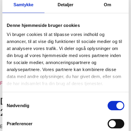
Samtykke
Detaljer
Om
Kontakt
Nyheder
Bliv frivillig
Denne hjemmeside bruger cookies
Bliv medlem
Årets Plakat
Vi bruger cookies til at tilpasse vores indhold og
Sponsorer
annoncer, til at vise dig funktioner til sociale medier og til
Sponsorer
at analysere vores trafik. Vi deler også oplysninger om
Bliv sponsor
din brug af vores hjemmeside med vores partnere inden
Medie
for sociale medier, annonceringspartnere og
2026
analysepartnere. Vores partnere kan kombinere disse
Galleri (før 2026)
data med andre oplysninger, du har givet dem, eller som
Facebook
Instagram
Linkedin
Tiktok
de har indsamlet fra din brug af deres tjenester.
Danish Rainbow Awards
Samtykkevalg
Nødvendig
2024
Præferencer
Et nyt år og nye muligheder for at stemme på vores