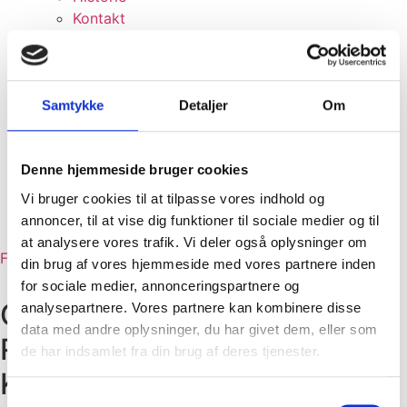
Kontakt
Nyheder
Bliv frivillig
Bliv medlem
Årets Plakat
Samtykke
Detaljer
Om
Sponsorer
Sponsorer
Bliv sponsor
Denne hjemmeside bruger cookies
Medie
Vi bruger cookies til at tilpasse vores indhold og
2026
annoncer, til at vise dig funktioner til sociale medier og til
Galleri (før 2026)
at analysere vores trafik. Vi deler også oplysninger om
Facebook
Instagram
Linkedin
Tiktok
din brug af vores hjemmeside med vores partnere inden
for sociale medier, annonceringspartnere og
Glæde og Farverig Genbrug:
analysepartnere. Vores partnere kan kombinere disse
data med andre oplysninger, du har givet dem, eller som
Regnbuebænkene i
de har indsamlet fra din brug af deres tjenester.
Karolinelund
Samtykkevalg