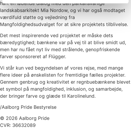
haft en løbende dialog med den parkansvarlige
landskabsarkitekt Mia Nordow, og vi har også modtaget
værdifuld støtte og vejledning fra
Mangfoldighedsudvalget for at sikre projektets tilblivelse.
Det mest inspirerende ved projektet er måske dets
bæredygtighed; bænkene var på vej til at blive smidt ud,
men har nu fået nyt liv med strålende, genopfriskende
farver sponsoreret af Flügger.
Vi står kun ved begyndelsen af vores rejse, med mange
flere ideer på ønskelisten for fremtidige fælles projekter.
Gennem genbrug og kreativitet er regnbuebænkene blevet
et symbol på mangfoldighed, inklusion, og samarbejde,
der bringer farve og glæde til Karolinelund.
/Aalborg Pride Bestyrelse
© 2026 Aalborg Pride
CVR: 36632089