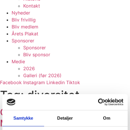
Kontakt
Nyheder
Bliv frivillig
Bliv medlem
Årets Plakat
Sponsorer
Sponsorer
Bliv sponsor
Medie
2026
Galleri (før 2026)
Facebook
Instagram
Linkedin
Tiktok
Tag:
diversitet
General forsamling for
Samtykke
Detaljer
Om
Mangfoldighedshuset​