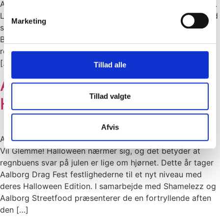
Aalborg Pride med afholdelsen af årets generalforsamling.
Ledelsen får nye kræfter Mødet blev ledet af Claus Ørsted
Marketing
som dirigent og Lars Svane Andersen som referent.
Bestyrelsen fremlagde en positiv årsberetning, der
reflekterede over en succesfuld Pride-dag den 8. juli, der
[…]
Tillad alle
Aalborg Drag Fest –
Tillad valgte
Halloween Edition
Afvis
Aalborg Drag Fest – Halloween Edition: En Aften Man Ikke
Vil Glemme! Halloween nærmer sig, og det betyder at
regnbuens svar på julen er lige om hjørnet. Dette år tager
Aalborg Drag Fest festlighederne til et nyt niveau med
deres Halloween Edition. I samarbejde med Shamelezz og
Aalborg Streetfood præsenterer de en fortryllende aften
den […]