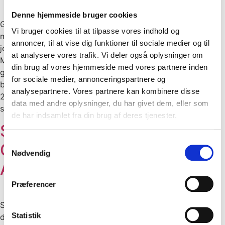
Denne hjemmeside bruger cookies
General forsamling for Mangfoldighedshuset Kære
Vi bruger cookies til at tilpasse vores indhold og
medlemmer og interessenter, Vi har glæden af at indkalde
annoncer, til at vise dig funktioner til sociale medier og til
jer til den første generalforsamling for
at analysere vores trafik. Vi deler også oplysninger om
Mangfoldighedshuset Aalborg. Dette møde vil markere
din brug af vores hjemmeside med vores partnere inden
grundlæggelsen af vores forening og valget af den første
for sociale medier, annonceringspartnere og
bestyrelse. Detaljer for generalforsamlingen: Dato: 19. juni
analysepartnere. Vores partnere kan kombinere disse
2024 Tid: 18:30 Sted: Mødelokale 3, Medborgerhuset, 1.
data med andre oplysninger, du har givet dem, eller som
sal i byrådsdelen af Medborgerhuset […]
de har indsamlet fra din brug af deres tjenester.
Succesfuld
Samtykkevalg
Generalforsamling for
Nødvendig
Aalborg Pride
Præferencer
Succesfuld Generalforsamling for Aalborg Pride Torsdag
Statistik
den 26. oktober 2023 markerede en vigtig dag for